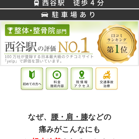
なぜ、
腰・肩・膝
などの
痛みがこんなにも