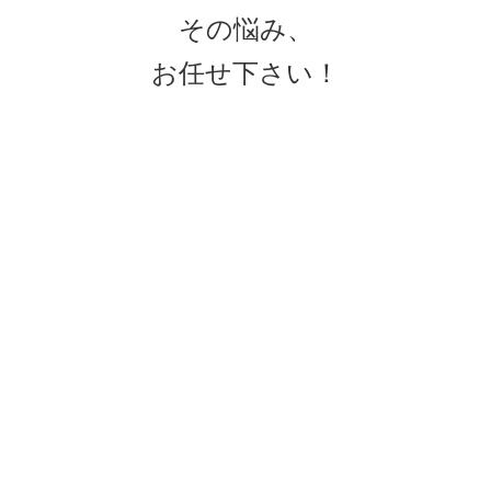
その悩み、
お任せ下さい！